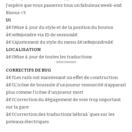
J’espère que vous passerez tous un fabuleux week-end
Bisous <3
UI
â€¢Mise à jour du style et de la position du bouton
â€œRejoindre via ID de sessionâ€
â€¢Ajustement du style du menu â€œRejoindreâ€
LOCALISATION
â€¢Mise à jour de toutes les traductions
- Advertisement -
CORRECTIFS DE BUG
â€¢Les rails ont maintenant un effet de construction.
â€¢L’icône de boussole d’un joueur ressuscité n’apparait
plus comme l’icône d’un joueur mort
â€¢Correction du dégagement de voie trop important
sur la gare
â€¢Correction des traductions hébraà¯ques sur les
poteaux électriques