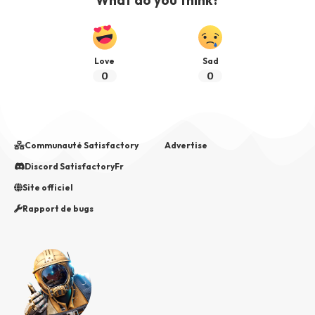
Love
Sad
0
0
Communauté Satisfactory
Advertise
Discord SatisfactoryFr
Site officiel
Rapport de bugs