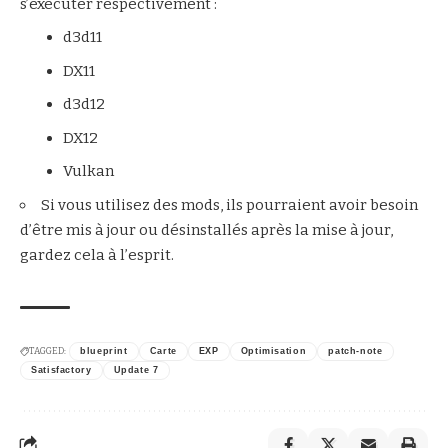
s’exécuter respectivement :
d3d11
DX11
d3d12
DX12
Vulkan
Si vous utilisez des mods, ils pourraient avoir besoin
d’être mis à jour ou désinstallés après la mise à jour,
gardez cela à l’esprit.
TAGGED:
blueprint
Carte
EXP
Optimisation
patch-note
Satisfactory
Update 7