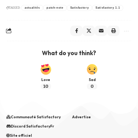
TAGGED:
actualités
patch-note
Satisfactory
Satisfactory 1.1
What do you think?
Love
Sad
10
0
Communauté Satisfactory
Advertise
Discord SatisfactoryFr
Site officiel