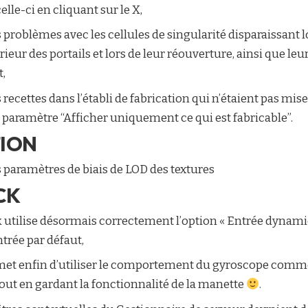
lle-ci en cliquant sur le X,
 problèmes avec les cellules de singularité disparaissant l
érieur des portails et lors de leur réouverture, ainsi que leu
,
recettes dans l’établi de fabrication qui n’étaient pas mises
du paramètre “Afficher uniquement ce qui est fabricable”.
TION
s paramètres de biais de LOD des textures
CK
 utilise désormais correctement l’option « Entrée dyna
trée par défaut,
met enfin d’utiliser le comportement du gyroscope comm
tout en gardant la fonctionnalité de la manette
.