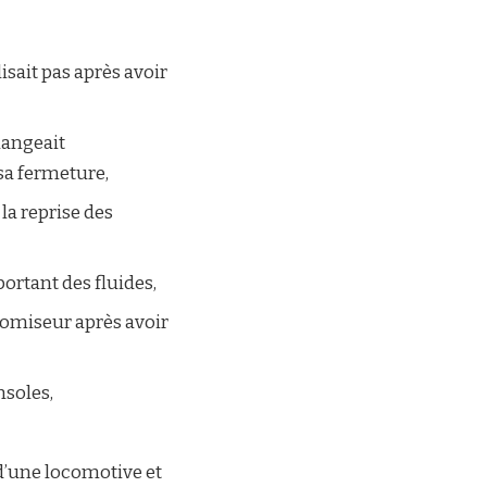
sait pas après avoir
hangeait
sa fermeture,
la reprise des
portant des fluides,
tomiseur après avoir
nsoles,
 d’une locomotive et