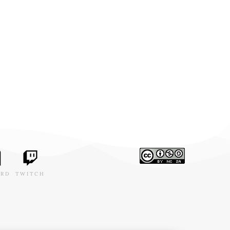
ORD
TWITCH