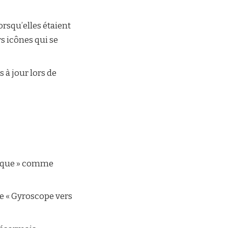
orsqu’elles étaient
rs icônes qui se
 à jour lors de
mique » comme
e « Gyroscope vers