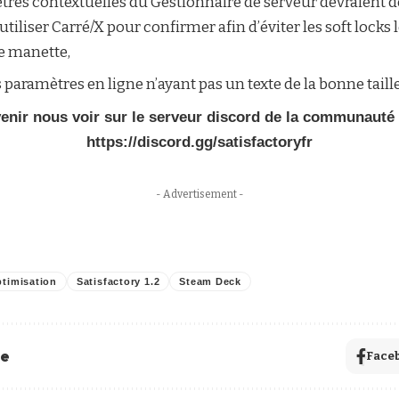
êtres contextuelles du Gestionnaire de serveur devraient 
iliser Carré/X pour confirmer afin d’éviter les soft locks lo
e manette,
paramètres en ligne n’ayant pas un texte de la bonne taille
enir nous voir sur le serveur discord de la communauté 
https://discord.gg/satisfactoryfr
- Advertisement -
timisation
Satisfactory 1.2
Steam Deck
le
Face