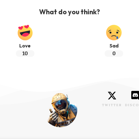
What do you think?
Love
Sad
10
0
TWITTER
DISC