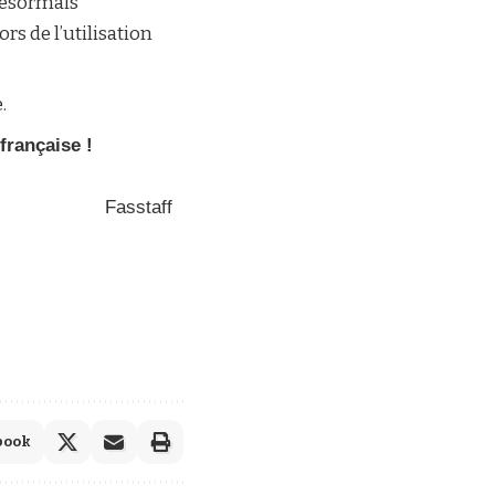
désormais
rs de l’utilisation
.
française !
Fasstaff
book