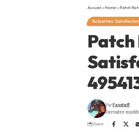
Accueil
»
Home
»
Patch Note
Actualites Satisfactor
Patch 
Satisf
49541
Par
Fasstaff
Dernière modific
Share