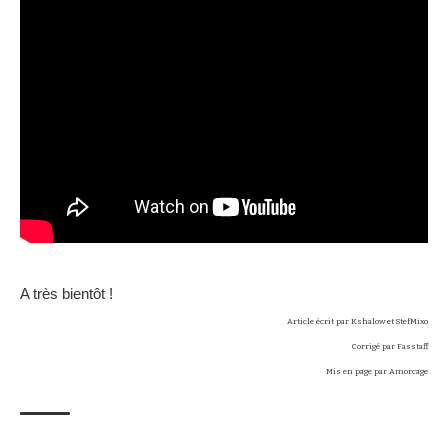
A très bientôt !
Article écrit par
Kshalow
et StefMixo
Corrigé par Fasstaff
Mis en page par
Amorcage