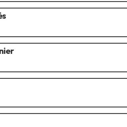
és
nier