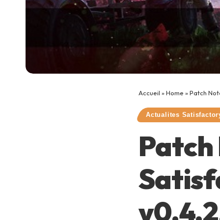
Accueil
»
Home
»
Patch Note
Actualites Satisfactor
Patch 
Satisf
v0.4.2