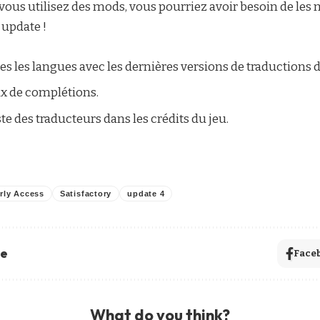
 vous utilisez des mods, vous pourriez avoir besoin de les m
 update !
tes les langues avec les dernières versions de traductions 
ux de complétions.
iste des traducteurs dans les crédits du jeu.
rly Access
Satisfactory
update 4
le
Face
What do you think?