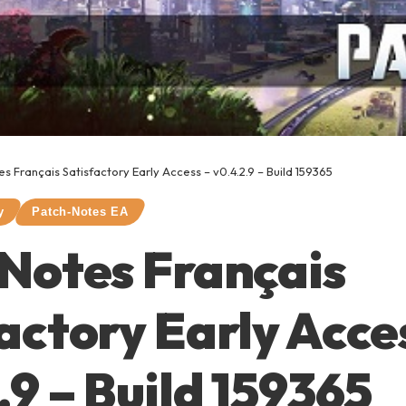
s Français Satisfactory Early Access – v0.4.2.9 – Build 159365
y
Patch-Notes EA
Notes Français
actory Early Acce
.9 – Build 159365