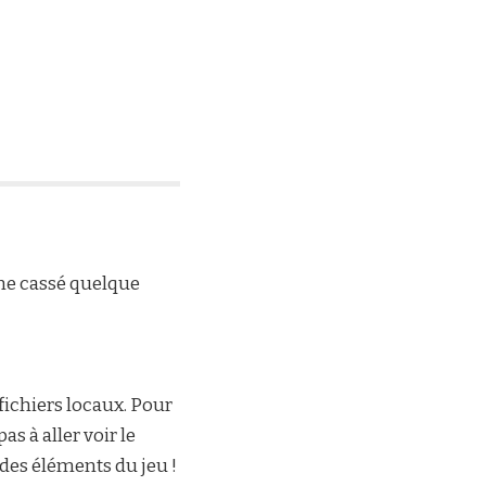
me cassé quelque
fichiers locaux
. Pour
as à aller voir le
 des éléments du jeu !