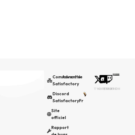
Communauté
Advertise
Satisfactory
TWITTER
DISCORD
TWITCH
Discord
SatisfactoryFr
Site
officiel
Rapport
de bugs