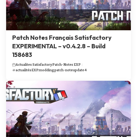
Patch Notes Français Satisfactory
EXPERIMENTAL – v0.4.2.8 – Build
158683
Actualites Satisfactory
Patch-Notes EXP
actualités
EXP
modding
patch-note
update 4