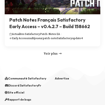
Patch Notes Français Satisfactory
Early Access – v0.4.2.7 – Build 158662
Actualites Satisfactory
Patch-Notes EA
Early Access
multijoueur
patch-note
Satisfactory
update 4
Voir plus
Communauté Satisfactory
Advertise
Discord SatisfactoryFr
Site officiel
Rapport de bugs