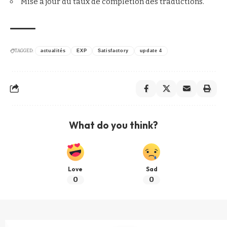
Mise à jour du taux de complétion des traductions.
TAGGED:
actualités
EXP
Satisfactory
update 4
What do you think?
Love
Sad
0
0