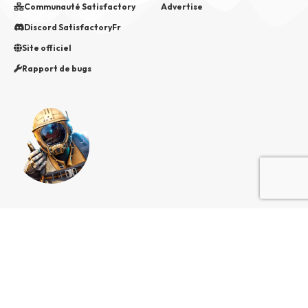
Communauté Satisfactory
Advertise
Discord SatisfactoryFr
Site officiel
Rapport de bugs
TWITTER
DISCORD
TWITCH