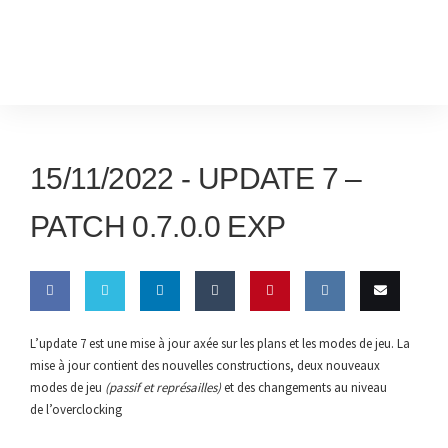
15/11/2022 -
UPDATE 7 –
PATCH 0.7.0.0 EXP
Share
Share
Share
Share
Pin this
Share
Email
L’update 7 est une mise à jour axée sur les plans et les modes de jeu. La
mise à jour contient des nouvelles constructions, deux nouveaux
on
on
on
on
on VK
this
modes de jeu
(passif et représailles)
et des changements au niveau
Facebook
Twitter
LinkedIn
Tumblr
de l’overclocking