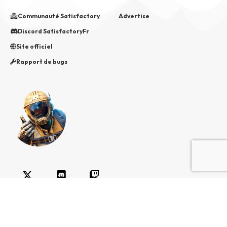
Communauté Satisfactory
Advertise
Discord SatisfactoryFr
Site officiel
Rapport de bugs
TWITTER
DISCORD
TWITCH