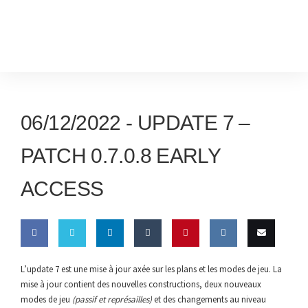
06/12/2022 -
UPDATE 7 –
PATCH 0.7.0.8 EARLY
ACCESS
Share
Share
Share
Share
Pin this
Share
Email
L’update 7 est une mise à jour axée sur les plans et les modes de jeu. La
mise à jour contient des nouvelles constructions, deux nouveaux
on
on
on
on
on VK
this
modes de jeu
(passif et représailles)
et des changements au niveau