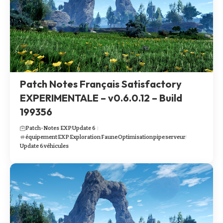
Patch Notes Français Satisfactory
EXPERIMENTALE – v0.6.0.12 – Build
199356
Patch-Notes EXP
Update 6
équipement
EXP
Exploration
Faune
Optimisation
pipe
serveur
Update 6
véhicules