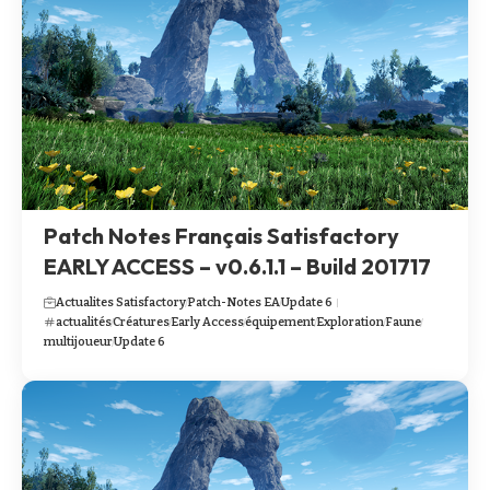
Patch Notes Français Satisfactory
EARLY ACCESS – v0.6.1.1 – Build 201717
Actualites Satisfactory
Patch-Notes EA
Update 6
actualités
Créatures
Early Access
équipement
Exploration
Faune
multijoueur
Update 6