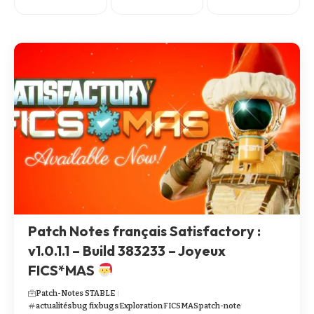
Patch Notes français Satisfactory :
v1.0.1.1 – Build 383233 – Joyeux
FICS*MAS
Patch-Notes STABLE
actualités
bug fix
bugs
Exploration
FICSMAS
patch-note