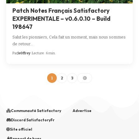
Patch Notes Français Satisfactory
EXPERIMENTALE – v0.6.0.10 – Build
198647
Salut les pionniers, Cela fait un moment, mais nous sommes
de retour…
Par
Je0ffrey
Lecture : 6 min.
1
2
3
Communauté Satisfactory
Advertise
Discord SatisfactoryFr
Site officiel
Rapport de bugs