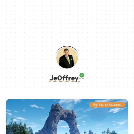
Je0ffrey
Guides et Astuces