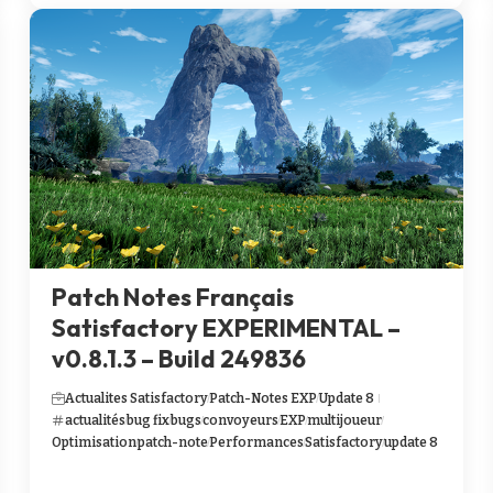
Patch Notes Français
Satisfactory EXPERIMENTAL –
v0.8.1.3 – Build 249836
Actualites Satisfactory
Patch-Notes EXP
Update 8
actualités
bug fix
bugs
convoyeurs
EXP
multijoueur
Optimisation
patch-note
Performances
Satisfactory
update 8