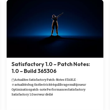
Satisfactory 1.0 – Patch Notes:
1.0 – Build 365306
Actualites Satisfactory
Patch-Notes STABLE
actualités
bug fix
électricité
équilibrage
multijoueur
Optimisation
patch-note
Performances
Satisfactory
Satisfactory 1.0
serveur dédié