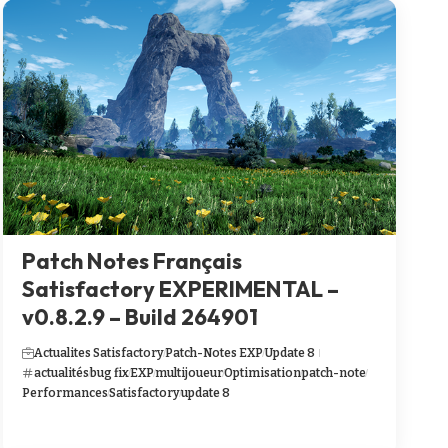
Patch Notes Français
Satisfactory EXPERIMENTAL –
v0.8.2.9 – Build 264901
Actualites Satisfactory
Patch-Notes EXP
Update 8
actualités
bug fix
EXP
multijoueur
Optimisation
patch-note
Performances
Satisfactory
update 8