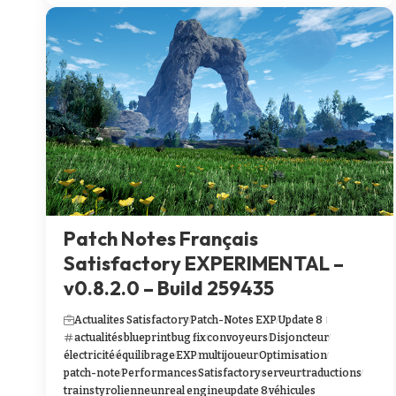
Patch Notes Français
Satisfactory EXPERIMENTAL –
v0.8.2.0 – Build 259435
Actualites Satisfactory
Patch-Notes EXP
Update 8
actualités
blueprint
bug fix
convoyeurs
Disjoncteur
électricité
équilibrage
EXP
multijoueur
Optimisation
patch-note
Performances
Satisfactory
serveur
traductions
trains
tyrolienne
unreal engine
update 8
véhicules