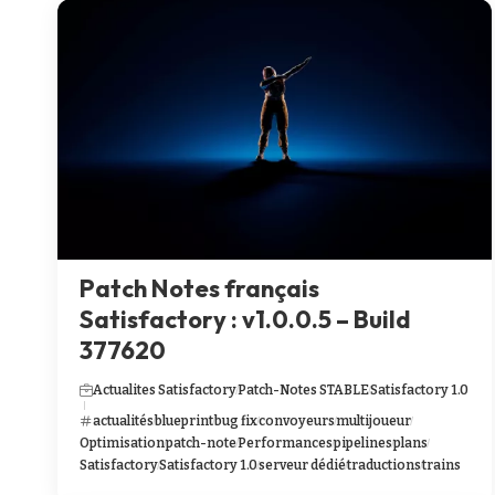
Patch Notes français
Satisfactory : v1.0.0.5 – Build
377620
Actualites Satisfactory
Patch-Notes STABLE
Satisfactory 1.0
actualités
blueprint
bug fix
convoyeurs
multijoueur
Optimisation
patch-note
Performances
pipelines
plans
Satisfactory
Satisfactory 1.0
serveur dédié
traductions
trains