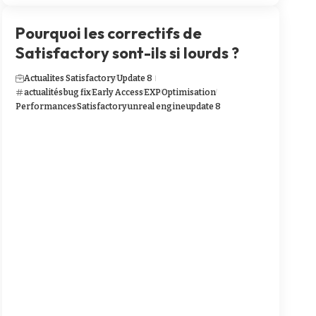
Pourquoi les correctifs de
Satisfactory sont-ils si lourds ?
Actualites Satisfactory
Update 8
actualités
bug fix
Early Access
EXP
Optimisation
Performances
Satisfactory
unreal engine
update 8